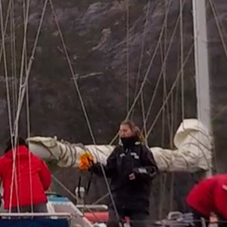
Los deportes acuáticos y náuticos
son simplemente fascinantes. Lo son
para casi todo el mundo de una
forma u otra. Incluso aquellos que
no los practican pueden apreciar la
magia de interactuar con el mar de
una forma dinámica y arriesgada.
Nuestra pasión por retozar con el
mar (o las aguas en general) nos
llega desde tiempos ancestrales.
Quizás viene del mismo lugar desde
el cual nos llega la necesidad de
cruzar océanos enteros, escalar el