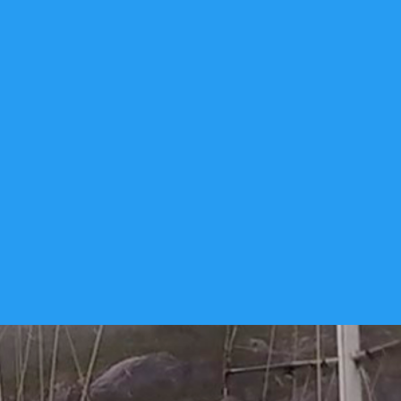
Alguna vez soñaste con
navegar?
El Club Náutico AFASyN es un espacio para
practicar buceo, remo y la navegación a vela o
motor. Con el correr de los años fue sumando
distintas actividades deportivas que hoy por hoy
lo convierten en una de las instituciones Fueguinas
con la más amplia gama de posibilidades que
ofrece a los socios para la iniciación y la práctica
de deportes náuticos.