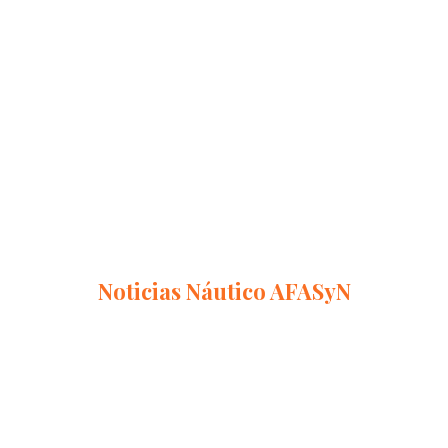
 en el Náutico AFASyN
z una regata internacional que está dando la vuelta al mundo hace 
Noticias Náutico AFASyN