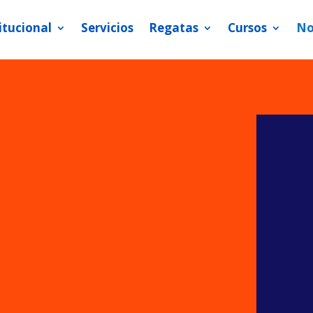
itucional
Servicios
Regatas
Cursos
No